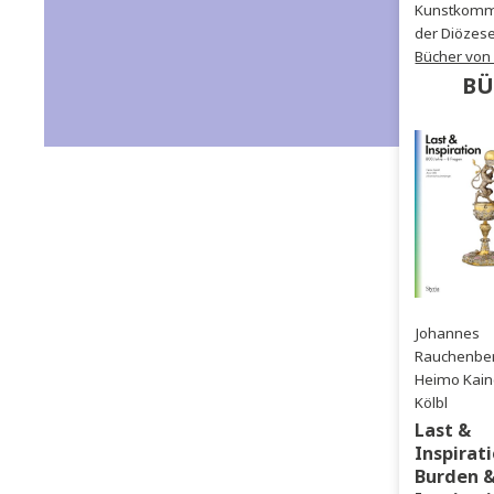
des 
Chri
Kuns
der 
Büch
Joh
Rau
Heim