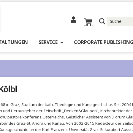
RANSTALTUNGEN
SERVICE
CORPORATE 
ois Kölbl
ren 1968 in Graz, Studium der kath. Theologie und Kunstgeschich
schulen und Herausgeber der Zeitschrift „Denken&Glauben“, Kirc
. Hochschulpastoralkonferenz Österreichs, Geistlicher Assistent 