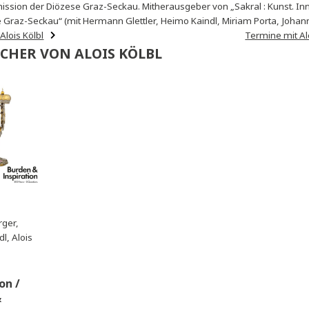
Pfarrverbandes Graz-St. Andrä und Karlau. Von 2002-2015 Redakteu
stliche Kunstgeschichte an der Karl-Franzens-Universität Graz. Er k
tkommission der Diözese Graz-Seckau. Mitherausgeber von „Sakral 
Diözese Graz-Seckau“ (mit Hermann Glettler, Heimo Kaindl, Miri
er von Alois Kölbl
BÜCHER VON ALOIS KÖLBL
annes
chenberger,
o Kaindl, Alois