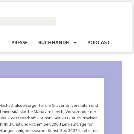
PUBLISHING
PRESSE
BUCHHANDEL
PO
te. Seit 2004 Hochschulseelsorger für die Grazer Universitäten 
henrektor der Universitätskirche Maria am Leech, Vorsitzender d
von „Forum Glaube – Wissenschaft – Kunst“. Seit 2017 auch Provis