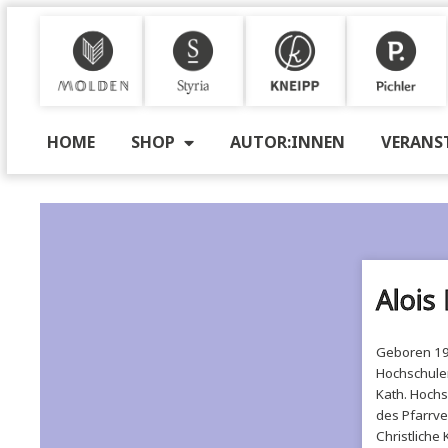
M
S
K
P
HOME
SHOP
AUTOR:INNEN
VE
Al
Gebo
Hoch
Kath