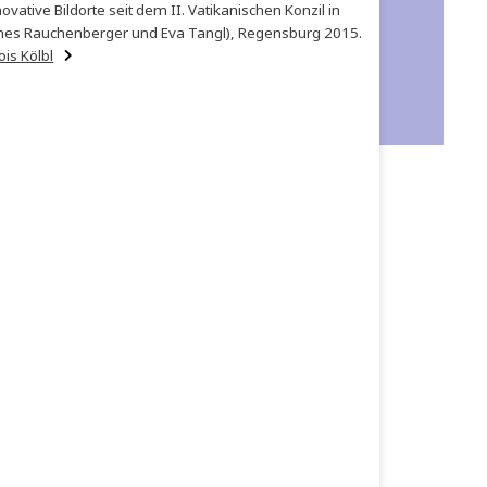
r der Zeitschrift „kunst und kirche“. Seit 2004 Lehraufträge für
uratiert Ausstellungen zeitgenössischer Kunst. Seit 2007 leitet er 
: Kunst. Innovative Bildorte seit dem II. Vatikanischen Konzil in
am Porta, Johannes Rauchenberger und Eva Tangl), Regensburg 2
Termine mit Alois Kölbl