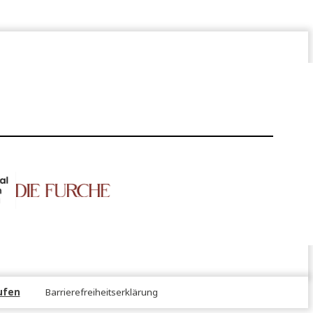
NS!
er