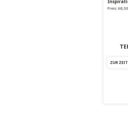
Kölb
Las
Ins
Bu
Ins
Prei
ZU