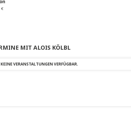
l
t &
piration /
rden &
piration
s:
68,00
€
TERMINE MIT ALOIS KÖLBL
R ZEIT KEINE VERANSTALTUNGEN VERFÜGBAR.