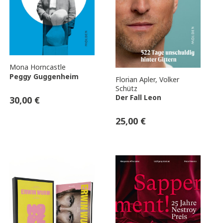
Mona Horncastle
Peggy Guggenheim
Florian Apler
,
Volker
Schütz
Der Fall Leon
30,00
€
25,00
€