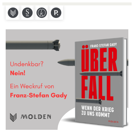
M
S
K
P