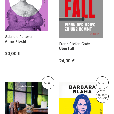
Gabriele Reiterer
Anna Plochl
Franz-Stefan Gady
Überfall
30,00
€
24,00
€
Neu
Neu
Best
//
seller