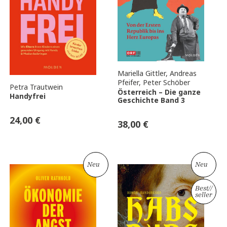
Mariella Gittler
,
Andreas
Pfeifer
,
Peter Schöber
Petra Trautwein
Österreich – Die ganze
Handyfrei
Geschichte Band 3
24,00
€
38,00
€
Neu
Neu
Best
//
seller