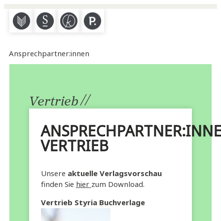
M
S
K
P
Ansprechpartner:innen
//
Vertrieb
ANSPRECHPARTNER:INN
VERTRIEB
Unsere
aktuelle Verlagsvorschau
finden Sie
hier
zum Download.
Vertrieb Styria Buchverlage