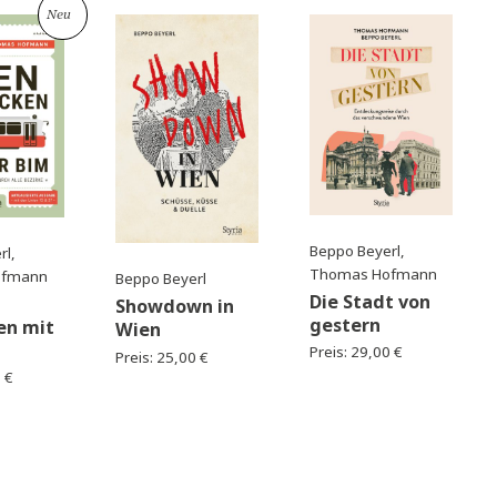
BÜCHER VON BEPPO BEYERL
Neu
Beppo Beyerl
o Beyerl,
Thomas Ho
mas Hofmann
Beppo Beyerl
Die Stadt
en
Showdown in
gestern
tdecken mit
Wien
r Bim
Preis:
29,00
Preis:
25,00
€
s:
25,00
€