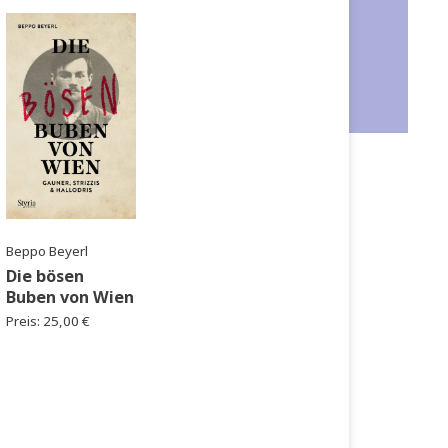
,
fmann
Beppo Beyerl
 von
Die bösen
Buben von Wien
€
Preis:
25,00
€