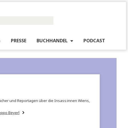
PUBLISHING
PRESSE
BUCHHANDEL
PO
eben, schreibt Bücher und Reportagen über die Insass:innen Wiens
Termine mit Beppo Beyerl