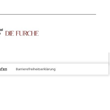
NS!
er