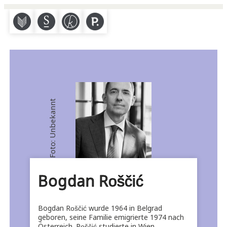
M
S
K
P
Foto: Unbekannt
Bogdan Roščić
Bogdan Roščić wurde 1964 in Belgrad
geboren, seine Familie emigrierte 1974 nach
Österreich. Roščić studierte in Wien