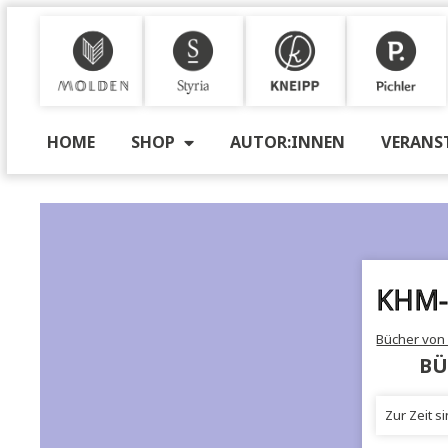
M
S
K
P
HOME
SHOP
AUTOR:INNEN
VE
K
Büc