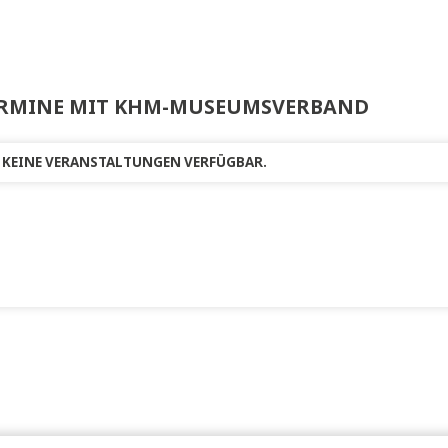
r Zeit sind keine Bücher von KHM-Museumsverband auf styriabooks
TERMINE MIT KHM-MUSEUMSVERBAN
R ZEIT KEINE VERANSTALTUNGEN VERFÜGBAR.