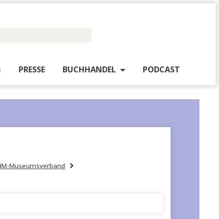
PUBLISHING
PRESSE
BUCHHANDEL
PO
Termine mit KHM-Museumsverband
D