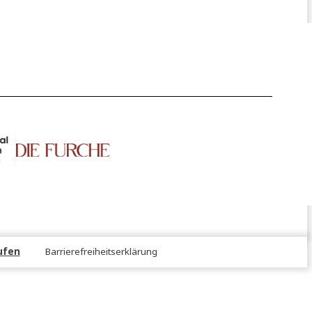
NS!
er