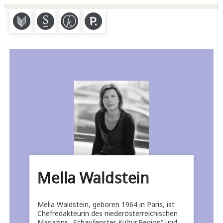
M
S
K
P
Mella Waldstein
Mella Waldstein, geboren 1964 in Paris, ist
Chefredakteurin des niederösterreichischen
Magazins „Schaufenster Kultur.Region“ und