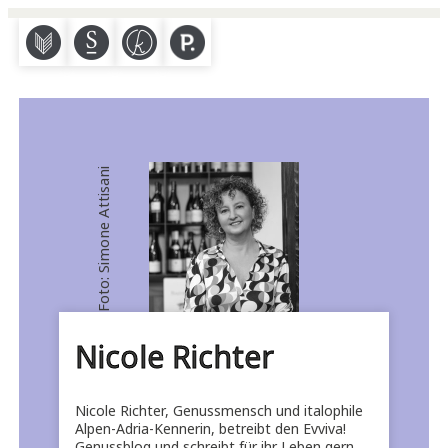
M
S
K
P
Foto: Simone Attisani
Nicole Richter
Nicole Richter, Genussmensch und italophile
Alpen-Adria-Kennerin, betreibt den Evviva!
Genussblog und schreibt für ihr Leben gern