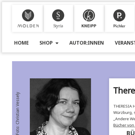
M
S
K
P
HOME
SHOP
AUTOR:INNEN
VE
T
Foto: Christian Vessely
THER
Würz
„An