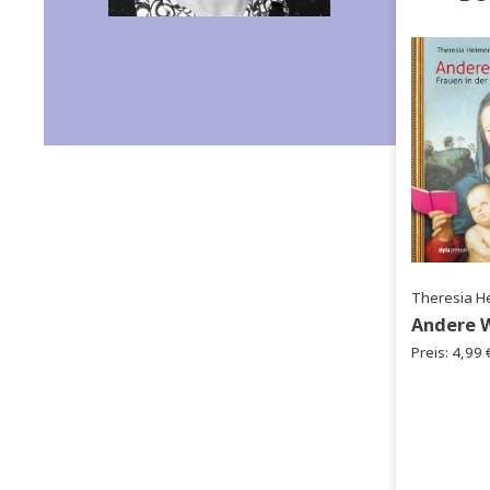
Büch
The
An
Prei