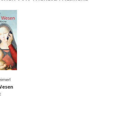
er von Theresia Heimerl
BÜCHER VON THERESIA HEIMERL
resia Heimerl
dere Wesen
s:
4,99
€