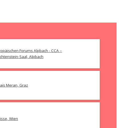
Roman Sandgruber
Habsburg
Stefan Maiwald
Preis:
38,00
€
Alle weg
Preis:
25,00
€