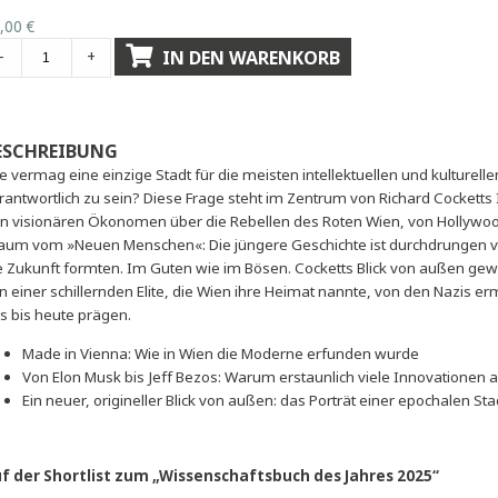
Sofort lieferbar
Sofort downloadbar
40,00
€
IN DEN WARENKORB
-
+
BESCHREIBUNG
Wie vermag eine einzige Stadt für die meisten intellektuell
verantwortlich zu sein? Diese Frage steht im Zentrum von Ri
Von visionären Ökonomen über die Rebellen des Roten Wien
Traum vom »Neuen Menschen«: Die jüngere Geschichte ist d
die Zukunft formten. Im Guten wie im Bösen. Cocketts Blick
von einer schillernden Elite, die Wien ihre Heimat nannte, v
uns bis heute prägen.
Made in Vienna: Wie in Wien die Moderne erfunden wu
Von Elon Musk bis Jeff Bezos: Warum erstaunlich viele 