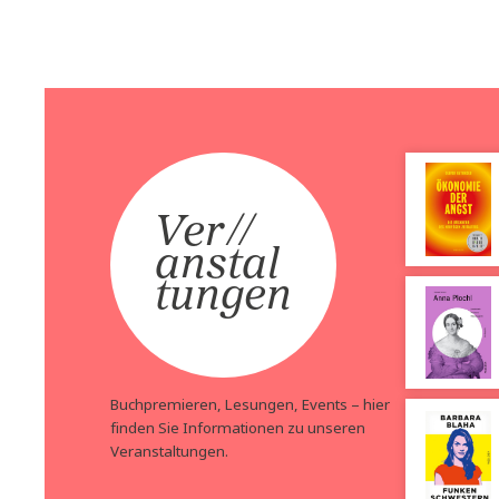
Gabriele Reitere
Mariella Gittler, Andreas Pfeifer,
Anna Plochl
Peter Schöber
Österreich – Die ganze
Preis:
30,00
€
Geschichte Band 3
Preis:
38,00
€