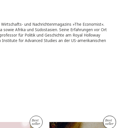
ie Journalist des Wirtschafts- und Nachrichtenmagazins »The Eco
 Zentralamerika sowie Afrika und Südostasien. Seine Erfahrung
 Brite war Gastprofessor für Politik und Geschichte am Royal Ho
urzeit Fellow am Institute for Advanced Studies an der US-ameri