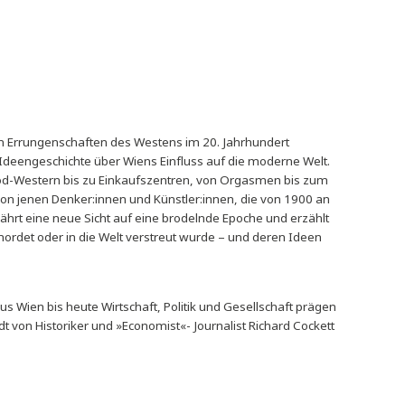
30,99
€
Verfügbar bei Nachbestellung
vorbestellbar
en und kulturellen Errungenschaften des Westens im 20. Jahrhunde
chard Cocketts Ideengeschichte über Wiens Einfluss auf die mode
, von Hollywood-Western bis zu Einkaufszentren, von Orgasmen
urchdrungen von jenen Denker:innen und Künstler:innen, die von
 von außen gewährt eine neue Sicht auf eine brodelnde Epoche und
on den Nazis ermordet oder in die Welt verstreut wurde – und dere
rde
Innovationen aus Wien bis heute Wirtschaft, Politik und Gesellsch