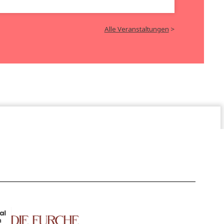
Europäischen Forums Alpbach - CCA –
Liechtenstein-Saal, Alpbach
Palais Meran, Graz
Kulisse, Wien
Alle Veranstaltu