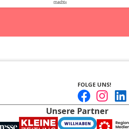
Oliver Rathkolb
01.09.2026
»Ökonomie der Angst«
Gabriele Reiterer
12.09.2026
»Anna Plochl – Landwirtin –
Pionierin – Habsburgerin«
Barbara Blaha
»Funkenschwestern – Wie
14.09.2026
Feminismus alles besser
macht«