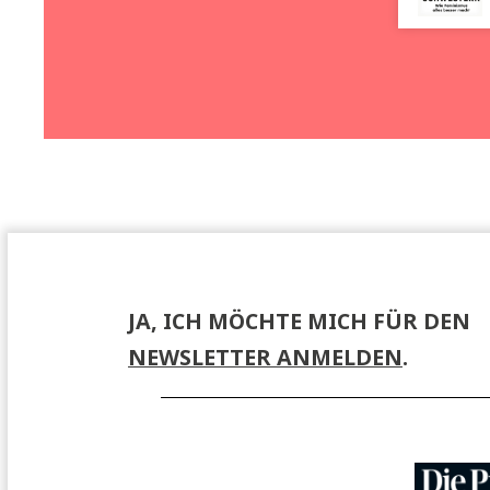
Ver
//
anstal
tungen
Buchpremieren, Lesungen, Events – hier
finden Sie Informationen zu unseren
Veranstaltungen.