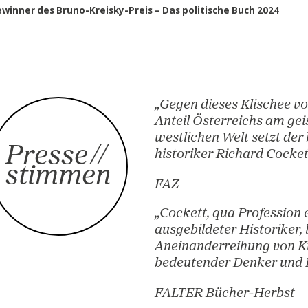
Ein neuer, origineller Blick von außen: das Porträt ein
Auf der Shortlist zum „Wissenschaftsbuch des Jahres
Gewinner des Bruno-Kreisky-Preis – Das politische Bu
„Gegen dieses K
Anteil Österrei
westlichen Welt
Presse
//
historiker Rich
stimmen
FAZ
„Cockett, qua P