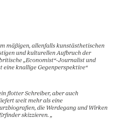
er epochalen Stadt von Historiker und »Economist«- Journalist Richa
 2025“
ch 2024
lischee vom mäßigen, allenfalls kunstästhetis
chs am geistigen und kulturellen Aufbruch der
 setzt der britische „Economist“-Journalist un
ard Cockett eine knallige Gegenperspektive“
rofession ein flotter Schreiber, aber auch