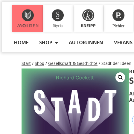
M
S
K
P
HOME
SHOP
AUTOR:INNEN
VE
Start
/
Shop
/
Gesellschaft & Geschichte
/ Stadt der