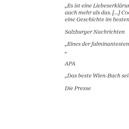
ausgebildeter Hi
Aneinanderreih
bedeutender Den
FALTER Bücher
„Es ist eine Li
auch mehr als 
eine Geschichte
Salzburger Nac
„Eines der ful
„
APA
„Das beste Wien