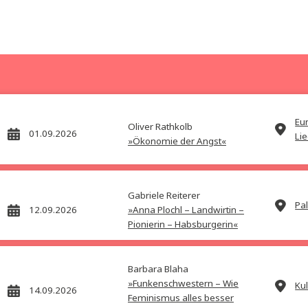
r
Rainer Nowak
NATO statt Neutralität
Preis:
24,00
€