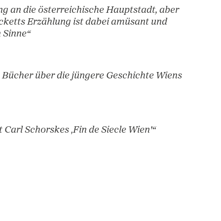
storiker, liefert weit mehr als eine
ung von Kurzbiografien, die Werdegang und W
ker und Erfinder skizzieren. „
-Herbst
ebeserklärung an die österreichische Hauptstadt
das. […] Cocketts Erzählung ist dabei amüsant 
 im besten Sinne“
hrichten
minantesten Bücher über die jüngere Geschicht
-Buch seit Carl Schorskes ‚Fin de Siecle Wien'