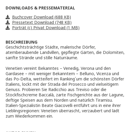
DOWNLOADS & PRESSEMATERIAL
Buchcover Download (688 KB)
Pressetext Download (748 KB)
Porträt (c) Privat Download (1 MB)
BESCHREIBUNG
Geschichtsträchtige Städte, malerische Dörfer,
atemberaubende Landvillen, gepflegte Gärten, die Dolomiten,
sanfte Strände und stille Naturräume.
Venetien vereint Bekanntes – Venedig, Verona und den
Gardasee – mit weniger Bekanntem – Belluno, Vicenza und
das Po-Delta, wetteifert im Ranking´um die schönsten Dörfer
Italiens, lockt mit der Strada del Prosecco und vielseitigem
Genuss. Probieren Sie Radicchio aus Treviso oder die
Stockfischcreme Baccalà, zarte Fischgerichte aus der Lagune,
deftige Speisen aus dem Norden und natürlich Tiramisu.
Italien-Spezialistin Beate Giacovelli entführt uns in eine ihrer
Lieblingsregionen: Venetien überrascht, verzaubert und lädt
zum Wiederkommen ein.