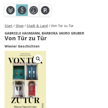
M
S
K
P
Start
/
Shop
/
Stadt & Land
/ Von Tür zu Tür
GABRIELE HASMANN
,
BARBORA VAVRO GRUBER
Von Tür zu Tür
Wiener Geschichten