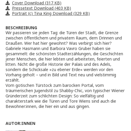
Cover Download (317 KB)
Pressetext Download (403 KB)
Portrait (c) Tina King Download (329 KB)
BESCHREIBUNG
Wir passieren sie jeden Tag: die Türen der Stadt, die Grenze
zwischen öffentlichem und privatem Raum, dem Drinnen und
Draußen. Wer hat hier gewohnt? Was verbirgt sich hier?
Gabriele Hasmann und Barbora Vavro Gruber haben sie
gesammelt: die schönsten Stadterzählungen, die Geschichten
jener Menschen, die hier lebten und arbeiteten, feierten und
litten. Nicht die große Historie der Palais und des Adels,
sondern die Schicksale »zu ebener Erde« werden vor den
Vorhang geholt – und in Bild und Text neu und vielstimmig
erzählt.
Vom gotischen Türstock zum barocken Portal, vom
träumerischen Jugendstil zu Shabby-Chic, von typischer Wiener
Gründerzeit zum schlichten Design: So vielfältig und
charakterstark wie die Türen und Tore Wiens sind auch die
Bewohner:innen, die hier ein und aus gingen.
AUTOR:INNEN