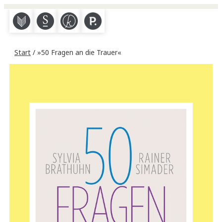
M
S
K
P
Start
/ »50 Fragen an die Trauer«