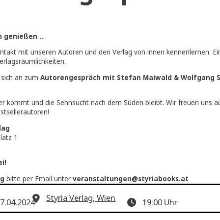
»Autorengespräc
 Süden genießen ..
.
kter Kontakt mit unseren Autoren und den Verlag von innen ken
nsere Verlagsräumlichkeiten.
den Sie sich an zum
Autorengespräch mit Stefan Maiwald
ed!
 Sommer kommt und die Sehnsucht nach dem Süden bleibt. Wir 
ren Bestsellerautoren!
ria Verlag
kowitzplatz 1
0 Wien
ritt frei!