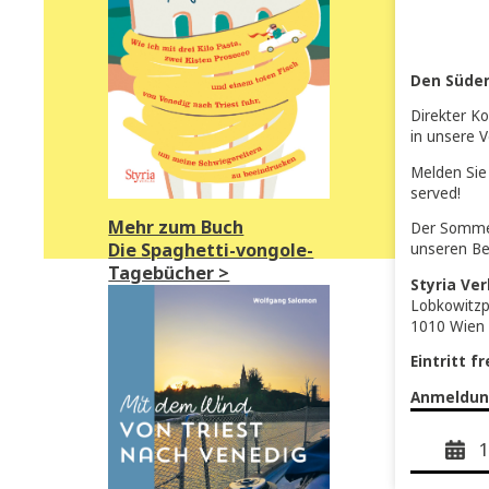
Den
Dire
in u
Mel
serv
Mehr zum Buch
Der
Die Spaghetti-vongole-
unse
Tagebücher >
Sty
Lob
101
Eint