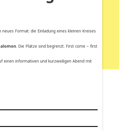
h im Verlag«
nenlernen. Ein neues Format: die Einladung eines kleinen Krei
 & Wolfgang Salomon
. Die Plätze sind begrenzt. First come – f
freuen uns auf einen informativen und kurzweiligen Abend mi