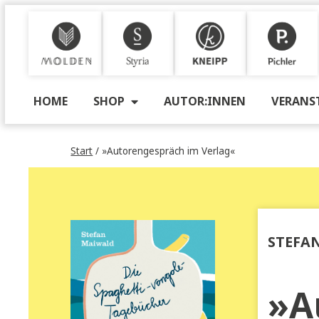
M
S
K
P
HOME
SHOP
AUTOR:INNEN
VE
Start
/ »Autorengespräch im Verlag«
ST