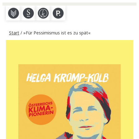
M
S
K
P
Start
/ »Für Pessimismus ist es zu spät«