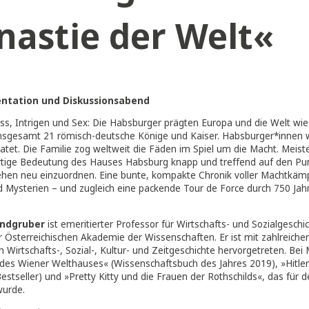
Habsburg – Die 
ynastie der Wel
hpräsentation und Diskussionsabend
, Ein­fluss, Intri­gen und Sex: Die Habs­bur­ger präg­ten Euro­pa un
1806 ins­ge­samt 21 römisch-deut­sche Köni­ge und Kai­ser. Habsb
 ver­hei­ra­tet. Die Fami­lie zog welt­weit die Fäden im Spiel um die
ein­zig­ar­ti­ge Bedeu­tung des Hau­ses Habs­burg knapp und tref­fe
­ge­sche­hen neu ein­zu­ord­nen. Eine bun­te, kom­pak­te Chro­nik v
en und Mys­te­ri­en – und zugleich eine packen­de Tour de Force d
an Sandgruber
ist emeritierter Professor für Wirtschafts- un
lied der Österreichischen Akademie der Wissenschaften. Er ist 