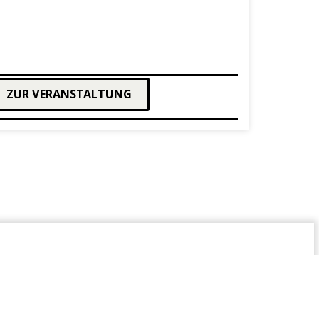
rgetreten. Bei Molden erschienen zuletzt »Rothschild. Glanz und
2019), »Hitlers Vater. Wie der Sohn zum Diktator wurde«
ilds«, das für den Wissenschaftsbuchpreis des Jahres 2024
ZUR VERANSTALTUNG
 Uhr