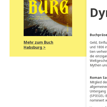
»
D
Buc
Mehr zum Buch
Geld
Habsburg >
und 
tien
die 
Welt
Myth
Rom
Mitg