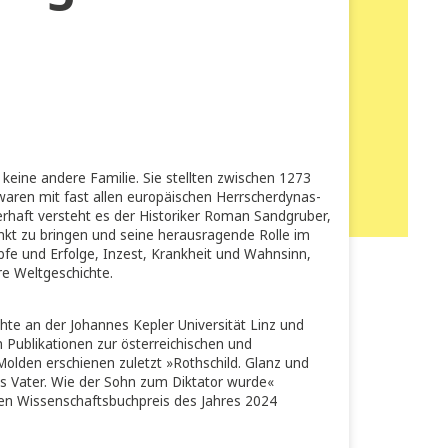
wichtigste
t«
d die Welt wie kei­ne ande­re Fami­lie. Sie stell­ten zwi­schen 1273
urger*innen waren mit fast allen euro­päi­schen Herr­scher­dy­na
 Macht. Meis­ter­haft ver­steht es der His­to­ri­ker Roman Sand­gru­
nd auf den Punkt zu brin­gen und sei­ne her­aus­ra­gen­de Rol­le im
ol­ler Macht­kämp­fe und Erfol­ge, Inzest, Krank­heit und Wahn­sinn,
urch 750 Jah­re Welt­ge­schich­te.
d Sozialgeschichte an der Johannes Kepler Universität Linz und
mit zahlreichen Publikationen zur österreichischen und