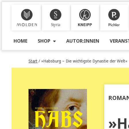
M
S
K
P
HOME
SHOP
AUTOR:INNEN
VE
Start
/ »Habsburg – Die wichtigste Dynastie der
R