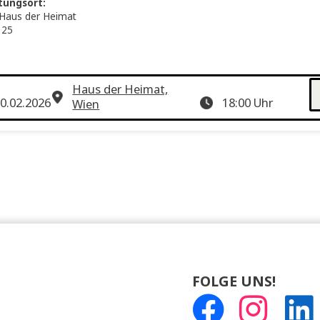
emeinen Wirtschafts-, Sozial-, Kultur- und Zeitgeschichte hervo
ergang des Wiener Welthauses« (Wissenschaftsbuch des Jahres 
EGEL-Bestseller) und »Pretty Kitty und die Frauen der Rothsch
iniert wurde.
anstaltungsort:
tsaal – Haus der Heimat
ingasse 25
0 Wien
Haus der Heimat,
10.02.2026
18:00
Wien