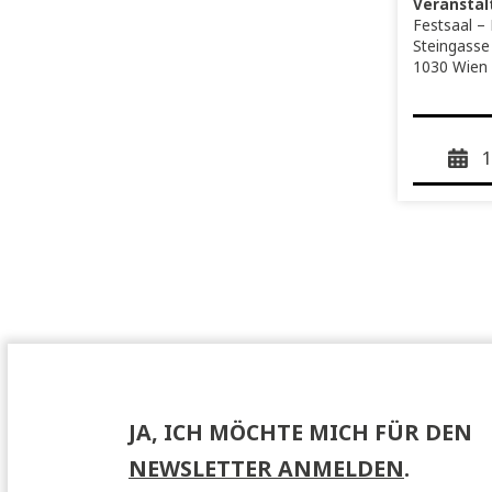
allg
Unt
(SPI
nom
Ver
Fes
Ste
103