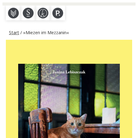
M
S
K
P
Start
/ »Miezen im Mezzanin«