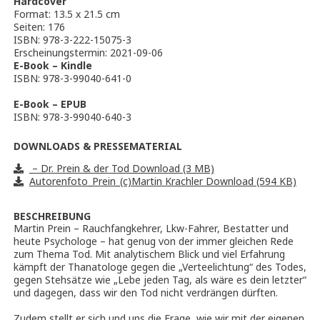
Hardcover
Format: 13.5 x 21.5 cm
Seiten: 176
ISBN: 978-3-222-15075-3
Erscheinungstermin: 2021-09-06
E-Book – Kindle
ISBN: 978-3-99040-641-0
E-Book – EPUB
ISBN: 978-3-99040-640-3
DOWNLOADS & PRESSEMATERIAL
– Dr. Prein & der Tod Download (3 MB)
Autorenfoto_Prein_(c)Martin Krachler Download (594 KB)
BESCHREIBUNG
Martin Prein – Rauchfangkehrer, Lkw-Fahrer, Bestatter und
heute Psychologe – hat genug von der immer gleichen Rede
zum Thema Tod. Mit analytischem Blick und viel Erfahrung
kämpft der Thanatologe gegen die „Verteelichtung“ des Todes,
gegen Stehsätze wie „Lebe jeden Tag, als wäre es dein letzter“
und dagegen, dass wir den Tod nicht verdrängen dürften.
Zudem stellt er sich und uns die Frage, wie wir mit der eigenen