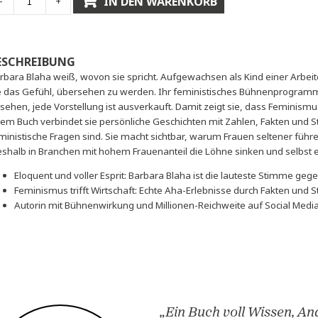
IN DEN WARENKORB
-
+
BESCHREIBUNG
Barbara Blaha weiß, wovon sie spricht. Aufgewachsen als Kin
sie das Gefühl, übersehen zu werden. Ihr feministisches B
gesehen, jede Vorstellung ist ausverkauft. Damit zeigt sie, 
ihrem Buch verbindet sie persönliche Geschichten mit Zahl
feministische Fragen sind. Sie macht sichtbar, warum Frauen
weshalb in Branchen mit hohem Frauenanteil die Löhne sinken 
Eloquent und voller Esprit: Barbara Blaha ist die lau
Feminismus trifft Wirtschaft: Echte Aha-Erlebnisse dur
Autorin mit Bühnenwirkung und Millionen-Reichweite a