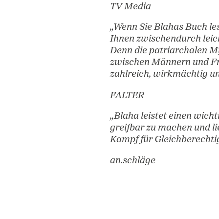
FM4
„Blaha zeigt a
Fakten, dass ei
erreicht ist. En
(240
TV Media
ad
„Wenn Sie Blaha
Ihnen zwischen
Denn die patri
zwischen Männe
zahlreich, wirk
FALTER
„Blaha leistet 
greifbar zu mac