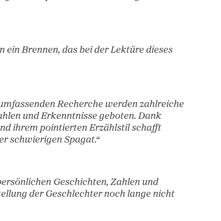
 Wissen, Analysen und politischen Forderungen
“
nke, sondern ein Brennen, das bei der Lektüre d
.“
lage einer umfassenden Recherche werden zah
Fakten, Zahlen und Erkenntnisse geboten. Da
ekdoten und ihrem pointierten Erzählstil schaf
r Sachbücher schwierigen Spagat.“