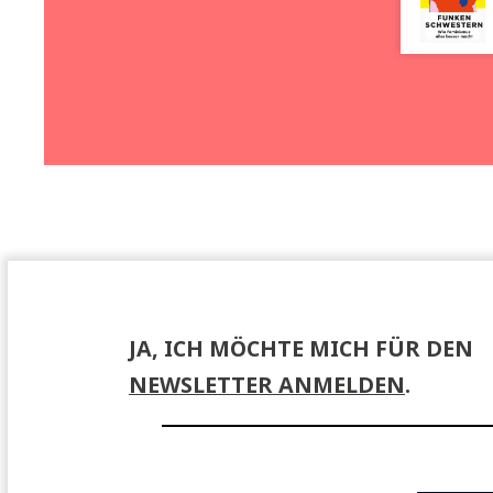
Ver
//
anstal
tungen
Buchpremieren, Lesungen, Events – hier
finden Sie Informationen zu unseren
Veranstaltungen.