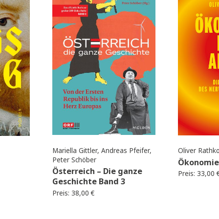
Best
Neu
Neu
seller