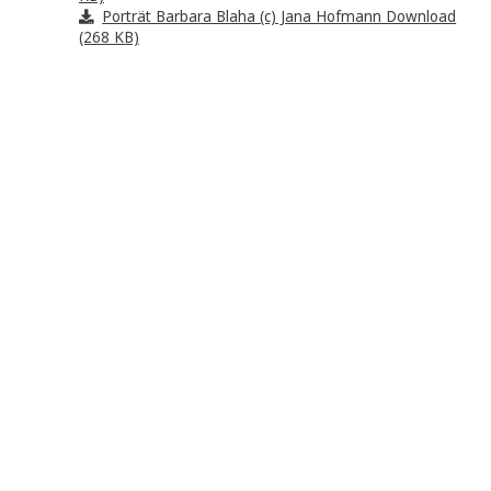
E-Book - EPUB
ISBN: 978-3-99040-826-1
DOWNLOADS & PRESSEMATERIAL
Cover Download (750 KB)
PT Barbara Blaha Funkenschwestern Download 
KB)
Porträt Barbara Blaha (c) Jana Hofmann Downlo
(268 KB)