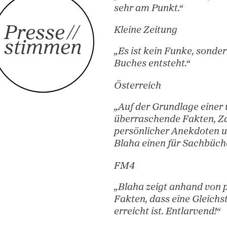
„Ein Buch voll
sehr am Punkt.
Presse
//
Kleine Zeitung
stimmen
„Es ist kein Fu
Buches entsteht
Österreich
„Auf der Grund
überraschende 
persönlicher An
Blaha einen fü