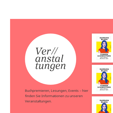
Roman Sandgru
Habsburg
Stefan Maiwald
Preis:
38,00
€
Alle weg
Preis:
25,00
€