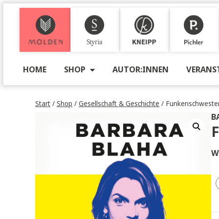
M
S
K
P
HOME
SHOP
AUTOR:INNEN
VE
Start
/
Shop
/
Gesellschaft & Geschichte
/ Funkensc