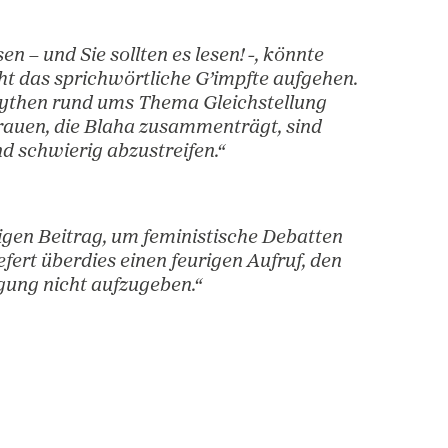
nhand von persönlichen Geschichten, Zahlen un
ne Gleichstellung der Geschlechter noch lange 
tlarvend!“
s Buch lesen – und Sie sollten es lesen! -, könn
durch leicht das sprichwörtliche G’impfte aufg
archalen Mythen rund ums Thema Gleichstellu
rn und Frauen, die Blaha zusammenträgt, sin
mächtig und schwierig abzustreifen.“
einen wichtigen Beitrag, um feministische Deba
hen und liefert überdies einen feurigen Aufruf,