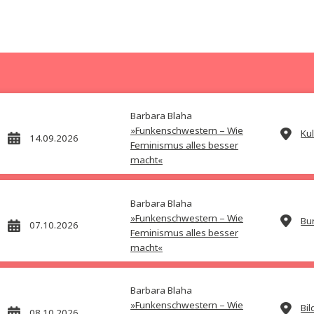
Mariella Gittler, Andreas Pfeifer,
ber
Peter Schöber
Österreich – Die ganze
Geschichte Band 3
Preis:
38,00
€