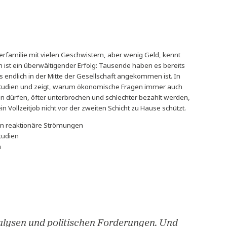
d einer Arbeiterfamilie mit vielen Geschwistern, aber wenig Geld
ühnenprogramm ist ein überwältigender Erfolg: Tausende haben es
dass Feminismus endlich in der Mitte der Gesellschaft angekommen 
en, Fakten und Studien und zeigt, warum ökonomische Fragen im
 seltener führen dürfen, öfter unterbrochen und schlechter bezah
und selbst ein Vollzeitjob nicht vor der zweiten Schicht zu Hause
teste Stimme gegen reaktionäre Strömungen
ch Fakten und Studien
uf Social Media