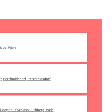
Oliver Rathkolb
Ökonomie der Angst
Barbara Blaha
Preis:
33,00
€
Funkenschweste
Preis:
25,00
€