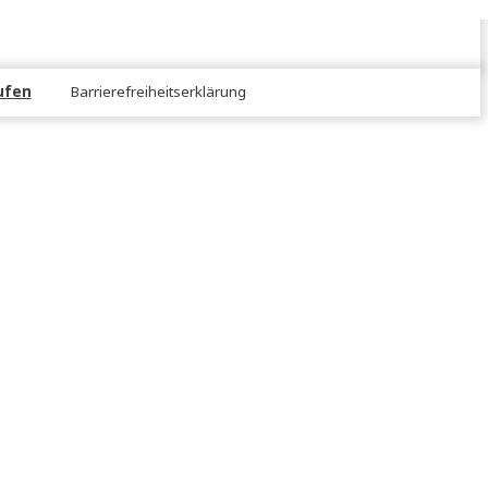
NS!
er
rtrag widerrufen
Barrierefreiheitserklärung