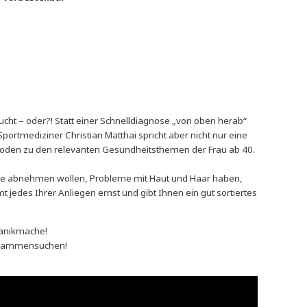
21,99
€
stellung
Verfügbar bei Nachbestellung
vorbestellbar
hefsessel braucht – oder?! Statt einer Schnelldiagnose „von obe
hrungs- und Sportmediziner Christian Matthai spricht aber nicht 
ichsten Heilmethoden zu den relevanten Gesundheitsthemen der F
 machen, ob sie abnehmen wollen, Probleme mit Haut und Haar 
 Matthai nimmt jedes Ihrer Anliegen ernst und gibt Ihnen ein gut 
ft heilen statt Panikmache!
dem Internet zusammensuchen!