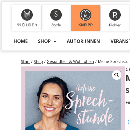
M
S
K
P
HOME
SHOP
AUTOR:INNEN
VE
Start
/
Shop
/
Gesundheit & Wohlfühlen
/ Meine Spr