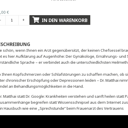
25,00
€
21,99
€
Verfügbar bei Nachbe
Sofort lieferbar
vorbestellbar
25,00
€
IN DEN WARENKORB
-
+
BESCHREIBUNG
Wie schön, wenn Ihnen ein Arzt gegenübersitzt, der keinen C
gibt es hier Aufklärung auf Augenhöhe: Der Gynäkologe, Ernä
verständliche Sprache – er verbindet auch die unterschiedl
Ob Ihnen Kopfschmerzen oder Schlafstörungen zu schaffen
unter chronischer Erschöpfung oder Depressionen leiden – Dr.
Bündel an Behandlungsmöglichkeiten in die Hand.
• Dr. Matthai statt Dr. Google: Krankheiten verstehen und san
• Zusammenhänge begreifen statt Wissensschnipsel aus 