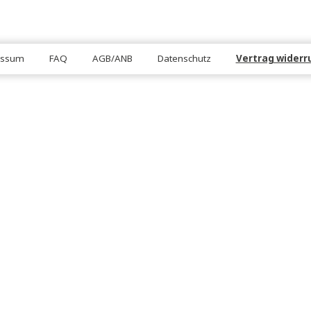
DEN
FOLGE U
Unsere Partn
Impressum
FAQ
AGB/ANB
Datenschutz
Ve