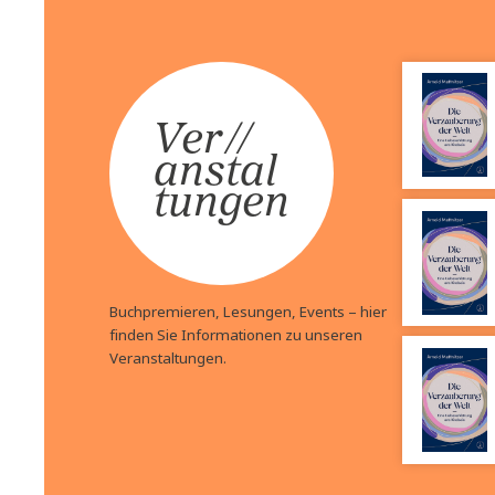
GENial abnehmen
Hubert Trübel
Preis:
24,00
€
Longevity – D
Bullshit-For
Preis:
24,00
€
Ver
//
anstal