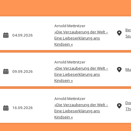
Jürgen Gießing
ie Anti-
Reverse Aging
mel
Preis:
24,00
€
Arnold Mettnitzer
»Die Verzauberung der Welt
04.09.2026
Eine Liebeserklärung ans
Kindsein «