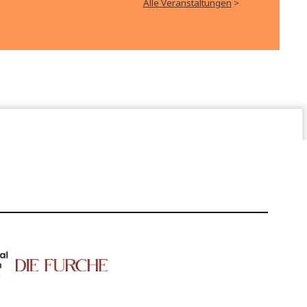
 –
Museum Hartberg, Hartberg
Dominikanerkonvent Wien -
 –
Thomassaal, Wien
Alle Veranstaltu