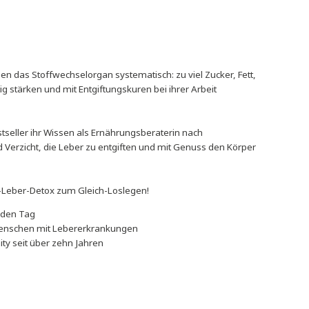
tände schwächen das Stoffwechselorgan systematisch: zu viel Zuc
ber nachhaltig stärken und mit Entgiftungskuren bei ihrer Arbei
 gestalteten Bestseller ihr Wissen als Ernährungsberaterin nach
, ohne Stress und Verzicht, die Leber zu entgiften und mit Genuss 
 ein 6-Wochen-Leber-Detox zum Gleich-Loslegen!
srezepte für jeden Tag
zehn Millionen Menschen mit Lebererkrankungen
zt ihre Community seit über zehn Jahren