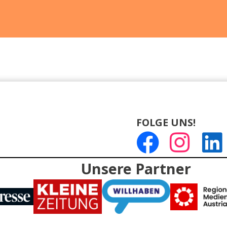
Arnold Mettnitzer
»Die Verzauberung der Welt
09.09.2026
Eine Liebeserklärung ans
Kindsein «
Arnold Mettnitzer
»Die Verzauberung der Welt
16.09.2026
Eine Liebeserklärung ans
Kindsein «