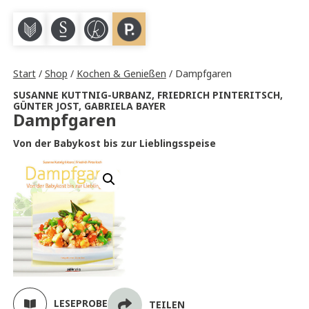
M
S
K
P
Start
/
Shop
/
Kochen & Genießen
/ Dampfgaren
SUSANNE KUTTNIG-URBANZ
,
FRIEDRICH PINTERITSCH
,
GÜNTER JOST
,
GABRIELA BAYER
Dampfgaren
Von der Babykost bis zur Lieblingsspeise
LESEPROBE
TEILEN