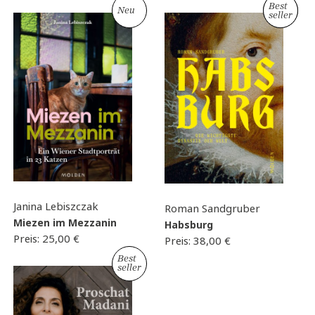
Best
Neu
Neu
seller
Janina Lebiszczak
Roman Sandgruber
Miezen im Mezzanin
Habsburg
Preis:
25,00
€
Preis:
38,00
€
Best
seller