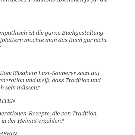
ohlfühlkochen“
 Kombination aus überliefertem Wissen und de
oten machen dieses Traditions-Kochbuch fit fü
tion.“
d super sympathisch ist die ganze Buchgestal
 ersten Aufblättern möchte man das Buch gar 
and legen.“
.AT
te Generation: Elisabeth Lust-Sauberer setzt a
 nächste Generation und weiß, dass Tradition 