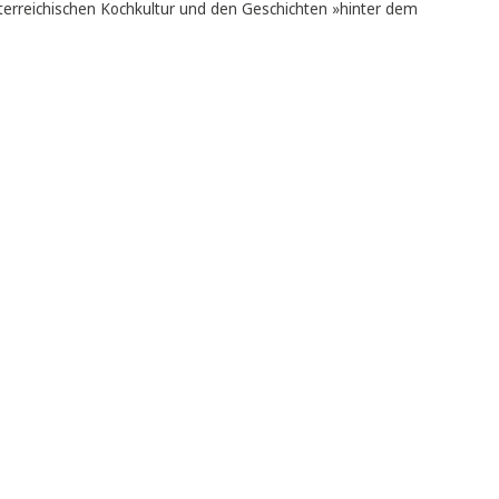
n und beliebte Seminarbäuerin aus Schalladorf im Weinviertel, k
axistaugliche Rezepte und das Weiterentwickeln bäuerlicher Tra
>
in ganz der österreichischen Kochkultur und den Geschichten »