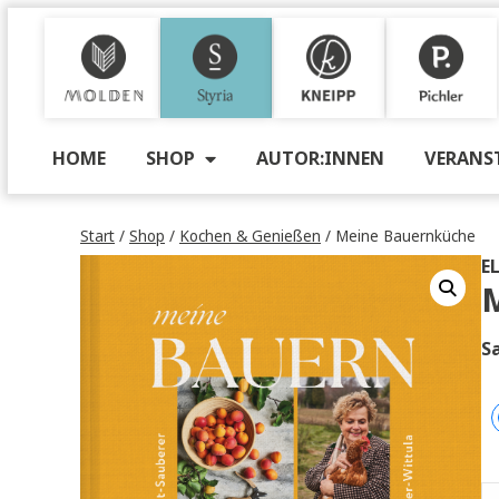
M
S
K
P
HOME
SHOP
AUTOR:INNEN
VE
Start
/
Shop
/
Kochen & Genießen
/ Meine Bauernk