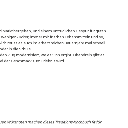
m, was Garten und Markt hergeben, und einem untrüglichen Gespür
, ruhig auch mit weniger Zucker, immer mit frischen Lebensmittel
ssen. Schließlich muss es auch im arbeitsreichen Bauernjahr ma
wie ins Büro oder in die Schule.
dition und werden klug modernisiert, wo es Sinn ergibt. Obendrei
der Hand geht und der Geschmack zum Erlebnis wird.
t-Sauberer
f