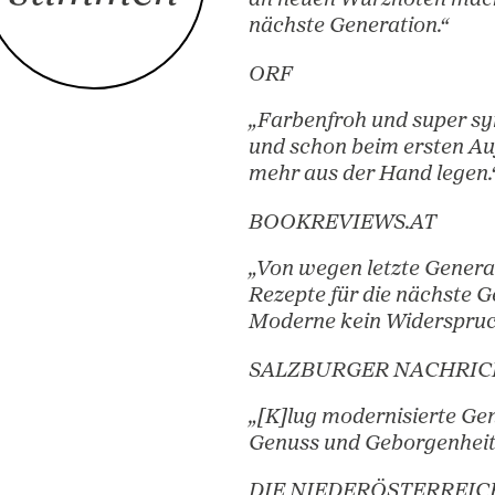
„Heimeliges W
GUSTO
Presse
//
„Die gelungene
stimmen
an neuen Würzn
nächste Genera
ORF
„Farbenfroh un
und schon beim
mehr aus der H
BOOKREVIEWS
„Von wegen letz
Rezepte für die