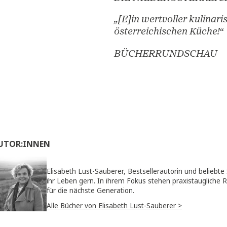
Moderne kein W
SALZBURGER
„[K]lug moderni
Genuss und Geb
DIE NIEDERÖ
„[E]in wertvoll
österreichisch
BÜCHERRUN