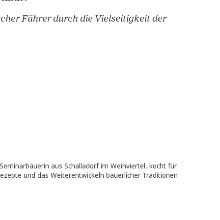
iderspruch sein müssen.“
 NACHRICHTEN
sierte Generationen-Rezepte, die von Traditio
orgenheit in der Heimat erzählen.“
STERREICHERIN
er kulinarischer Führer durch die Vielseitigkeit 
en Küche!“
DSCHAU