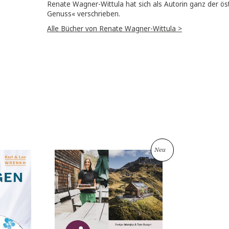
AUTOR:INNEN
Elisabeth Lust-Sauberer, Bestsellerautori
ihr Leben gern. In ihrem Fokus stehen pr
für die nächste Generation.
Alle Bücher von Elisabeth Lust-Sauberer 
Renate Wagner-Wittula hat sich als Autor
Genuss« verschrieben.
Alle Bücher von Renate Wagner-Wittula >