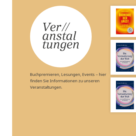
Leo Wrenkh, Ka
Kochen für 
Ingrid Pernkopf, Renate
Wagner-Wittula, Anna Simone
Preis:
30,00
€
Frohmann, BA
Kekse, die wir wirklich
backen
Preis:
28,90
€