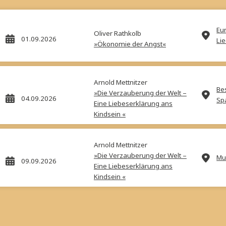
rl Wrenkh
morgen
Evelyn Matejka, Tom Burger,
Georg Kukuvec
Am Hüttentisch
Preis:
28,00
€
Oliver Rathkolb
01.09.2026
»Ökonomie der Angst«