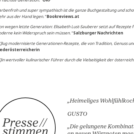
"Bringt Abwechslung in Ihre Küche"
Kurier
"Die gelungene Kombination aus überliefertem Wissen und d
die nächste Generation."
ORF
"Farbenfroh und super sympathisch ist die ganze Buchgesta
mehr aus der Hand legen."
Bookreviews.at
"Von wegen letzte Generation: Elisabeth Lust-Sauberer setzt
Moderne kein Widerspruch sein müssen."
Salzburger Nac
"[K]lug modernisierte Generationen-Rezepte, die von Tradit
Niederösterreicherin
KB)
"[E]in wertvoller kulinarischer Führer durch die Vielseitigkei
KB)