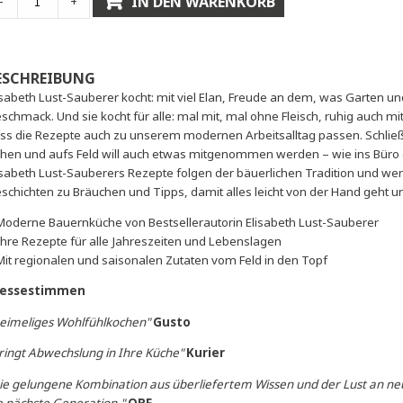
IN DEN WARENKORB
-
+
BESCHREIBUNG
Elisabeth Lust-Sauberer kocht: mit viel Elan, Freude an de
Geschmack. Und sie kocht für alle: mal mit, mal ohne Fleisch
dass die Rezepte auch zu unserem modernen Arbeitsalltag pa
gehen und aufs Feld will auch etwas mitgenommen werden – 
Elisabeth Lust-Sauberers Rezepte folgen der bäuerlichen Tra
Geschichten zu Bräuchen und Tipps, damit alles leicht von 
> Moderne Bauernküche von Bestsellerautorin Elisabeth Lus
> Ihre Rezepte für alle Jahreszeiten und Lebenslagen
> Mit regionalen und saisonalen Zutaten vom Feld in den Top
Pressestimmen
"Heimeliges Wohlfühlkochen"
Gusto